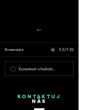
0.0/5 (0)
Komentáre
Komentovať a hodnotiť...
FOTOGALÉRIA - Prvé
MSR 2026 Trnav
MSR na inline dráhe v
kolo SIPM
Trnovci nad Váhom!
KONTAKTUJ
NÁS