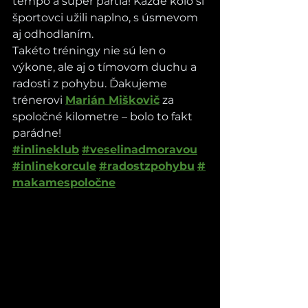
tempo a super partia! Každé kolo si 
športovci užili naplno, s úsmevom 
aj odhodlaním.
Takéto tréningy nie sú len o 
výkone, ale aj o tímovom duchu a 
radosti z pohybu. Ďakujeme 
trénerovi 
Marián Miškovič
 za 
spoločné kilometre – bolo to fakt 
parádne!
#inlineklub
#veselinadmoravou
#inlinekorcule
#radostzpohybu
#
makamespoločne