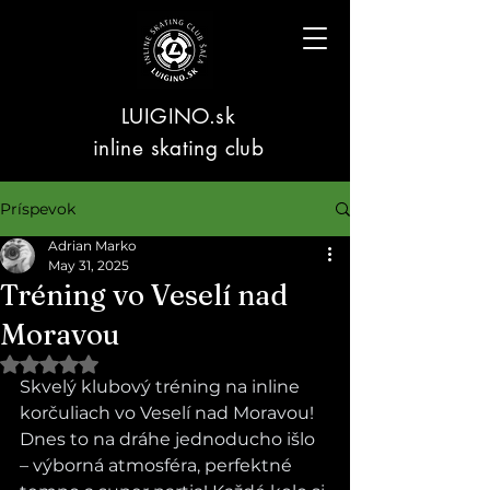
LUIGINO.sk
inline skating club
Príspevok
Adrian Marko
May 31, 2025
Tréning vo Veselí nad
Moravou
Hodnotenie NaN z 5 hviezdičiek.
Skvelý klubový tréning na inline 
korčuliach vo Veselí nad Moravou!
Dnes to na dráhe jednoducho išlo 
– výborná atmosféra, perfektné 