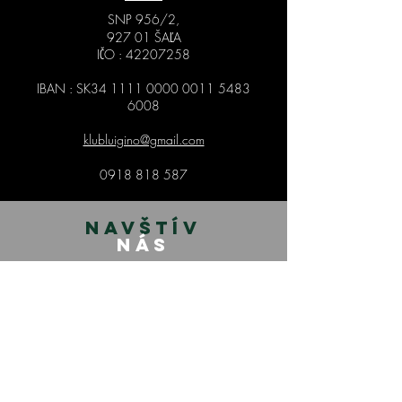
SNP 956/2,
927 01 ŠAĽA
IČO :
42207258
IBAN : SK34
1111 0000 0011 5483
6008
klubluigino@gmail.com
0918 818 587
NAVŠTÍV
NÁS