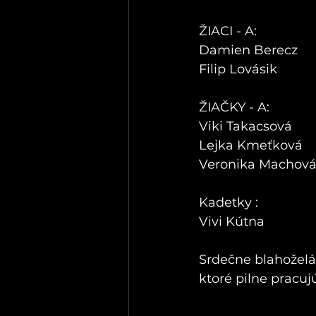
ŽIACI - A:           
Damien Berecz
Filip Lovásik
ŽIAČKY - A:       
Viki Takacsová
Lejka Kmeťková
Veronika Machov
Kadetky :           
Vivi Kútna
Srdečne blahoželá
ktoré pilne pracuj