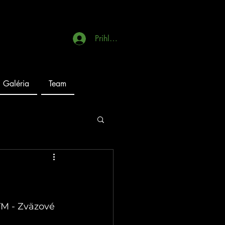
Prihlásiť sa
Galéria
Team
TM - Zväzové 