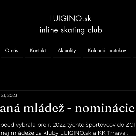
LUIGINO.sk
inline skating club
O nás
Kontakt
Aktuality
Kalendár pretekov
 21, 2023
aná mládež - nominácie
 hviezdičiek.
speed vybrala pre r. 2022 týchto športovcov do ZC
nej mládeže za kluby LUIGINO.sk a KK Trnava :