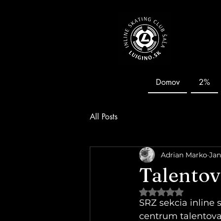
Domov
2%
All Posts
Adrian Marko
Jan
Talentov
Hodnotenie NaN z 5
SRZ sekcia inline 
centrum talentova