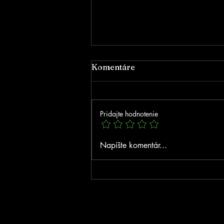
Komentáre
Pridajte hodnotenie
Poďakovanie za podporu
Napíšte komentár...
NSK!