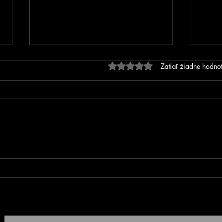
Hodnotenie 0 z 5 hviezdič
Zatiaľ žiadne hodno
FOTOGALÉRIA - Prvé MSR
MSR 
na inline dráhe v Trnovci
SIP
nad Váhom!