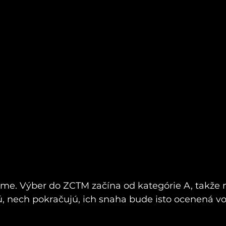
á
me. Výber do ZCTM začína od kategórie A, takže m
ú, nech pokračujú, ich snaha bude isto ocenená v