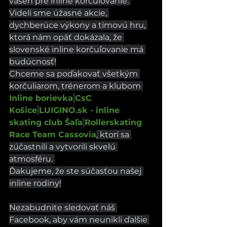
vášeň pre inline korčuľovanie. 
Videli sme úžasné akcie, 
dychberúce výkony a tímovú hru, 
ktorá nám opäť dokázala, že 
slovenské inline korčuľovanie má 
budúcnosť!
Chceme sa poďakovať všetkým 
korčuliarom, trénerom a klubom 
Inline borievka
CsC 
Košice
LUIGINO.sk
 - inline 
skating club Šaľa
Rollerskating 
Race Team Cassovia
, ktorí sa 
zúčastnili a vytvorili skvelú 
atmosféru. 
Ďakujeme, že ste súčasťou našej 
inline rodiny!
Nezabudnite sledovať náš 
Facebook, aby vám neunikli ďalšie 