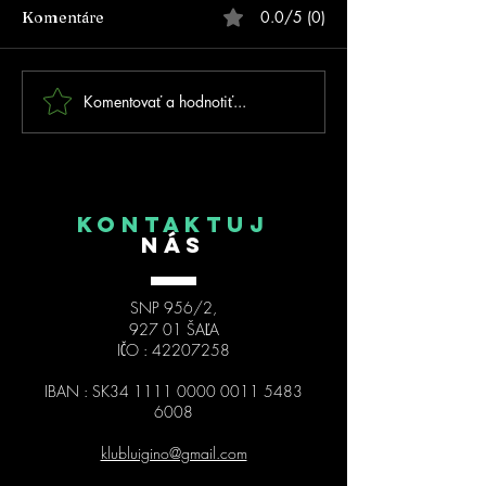
0.0/5 (0)
Komentáre
Komentovať a hodnotiť...
FOTOGALÉRIA - Prvé
MSR 2026 Trnav
MSR na inline dráhe v
kolo SIPM
Trnovci nad Váhom!
KONTAKTUJ
NÁS
SNP 956/2,
927 01 ŠAĽA
IČO :
42207258
IBAN : SK34
1111 0000 0011 5483
6008
klubluigino@gmail.com