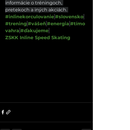
informácie o tréningoch, 
pretekoch a iných akciách. ️
#inlinekorculovanie
#slovensko
#trening
#vášeň
#energia
#tímo
vahra
#ďakujeme
ZSKK Inline Speed Skating