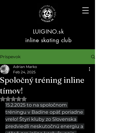
LUIGINO.sk
inline skating club
Príspevok
Adrian Marko
Feb 24, 2025
Spoločný tréning inline
tímov!
Hodnotenie NaN z 5 hviezdičiek.
15.2.2025 to na spoločnom 
tréningu v Badíne opäť poriadne 
vrelo! Štyri kluby zo Slovenska 
predviedli neskutočnú energiu a 