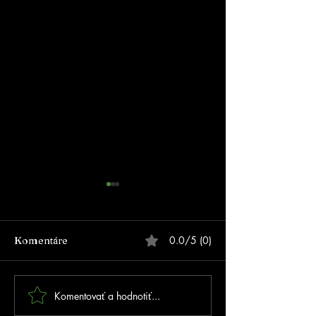
0.0/5 (0)
Komentáre
Komentovať a hodnotiť...
FOTOGALÉRIA - Prvé
MSR 2026 Trnav
MSR na inline dráhe v
kolo SIPM