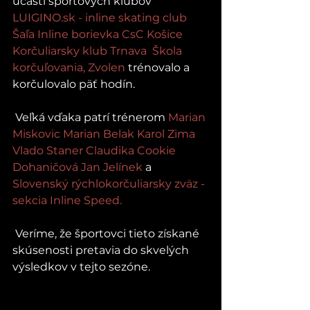
účasti športových klubov 
LUIGINO.sk - inline skating club 
Šaľa
Inline borievka
CsC Košice
Korčuliarsky klub Trnava
Škola 
korčuľovania, Zvolen
 trénovalo a 
korčulovalo päť hodín.
 Veľká vďaka patrí trénerom 
Marian 
Miskovic
Marian Belak
Karol Zima
Vlado Staner
Claudika Cookie 
Dohaničová
Jan Jelínek 
a 
Slovenský rýchlokorčuliarsky zväz - 
sekcia Inline Speed
.
 Veríme, že športovci tieto získané 
skúsenosti pretavia do skvelých 
výsledkov v tejto sezóne.