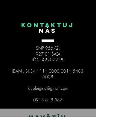
Trnovci nad Váhom!
KONTAKTUJ
NÁS
SNP 956/2,
927 01 ŠAĽA
IČO :
42207258
IBAN : SK34
1111 0000 0011 5483
6008
klubluigino@gmail.com
0918 818 587
NAVŠTÍV
NÁS