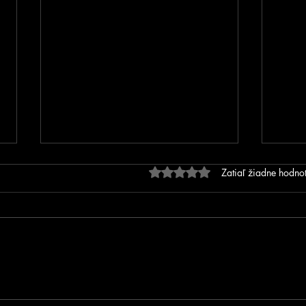
Hodnotenie 0 z 5 hviezdič
Zatiaľ žiadne hodno
FOTOGALÉRIA - Prvé MSR
MSR 
na inline dráhe v Trnovci
SIP