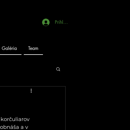
Prihlásiť sa
Galéria
Team
 korčuliarov 
 obnáša a v 