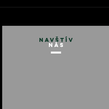
nad Váhom!
NAVŠTÍV
NÁS