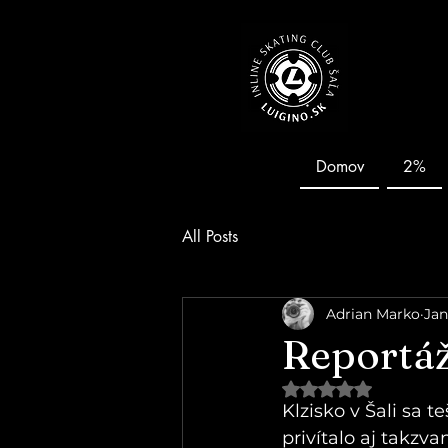
Domov
2%
All Posts
Adrian Marko
Jan
Reportá
Hodnotenie NaN z 5
Klzisko v Šali sa 
privítalo aj takzv