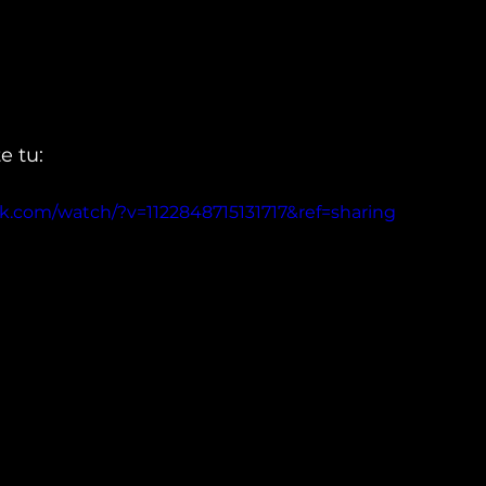
e tu:
k.com/watch/?v=1122848715131717&ref=sharing