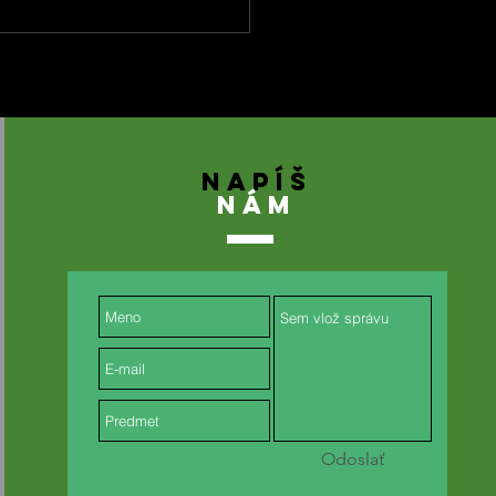
NAPÍŠ
NÁM
Odoslať