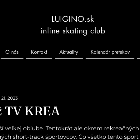
LUIGINO.sk
inline skating club
O nás
Kontakt
Aktuality
Kalendár pretekov
 21, 2023
ž TV KREA
 hviezdičiek.
teší veľkej obľube. Tentokrát ale okrem rekreačných
aných short-track športovcov. Čo všetko tento šport