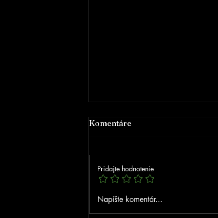
Komentáre
Pridajte hodnotenie
Poďakovanie za podporu
Napíšte komentár...
NSK!