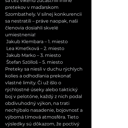
sa cez víkend zúčastnili inline 
pretekov v maďarskom 
Szombathely. V silnej konkurencii 
sa nestratili – práve naopak, naši 
členovia dosiahli skvelé 
umiestnenia!
 Jakub Klembara – 1. miesto
 Lea Kmeťková – 2. miesto
 Jakub Marko – 3. miesto
 Štefan Szölloš – 5. miesto
Preteky sa niesli v duchu rýchlych 
kolies a odhodlania prekonať 
vlastné limity. Či už išlo o 
rýchlostné úseky alebo taktický 
boj v pelotóne, každý z nich podal 
obdivuhodný výkon, na trati 
nechýbalo nasadenie, bojovnosť a 
výborná tímová atmosféra. Tieto 
výsledky sú dôkazom, že poctivý 