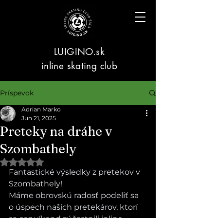
LUIGINO.sk
inline skating club
Príspevok
Adrian Marko
Jun 21, 2025
Preteky na dráhe v
Szombathely
Hodnotenie NaN z 5 hviezdičiek.
Fantastické výsledky z pretekov v 
Szombathely!
Máme obrovskú radosť podeliť sa 
o úspech našich pretekárov, ktorí 