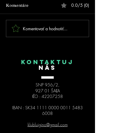
0.0/5 (0)
Komentáre
Komentovať a hodnotiť...
FOTOGALÉRIA - Prvé
MSR 2026 Trnav
MSR na inline dráhe v
kolo SIPM
Trnovci nad Váhom!
KONTAKTUJ
NÁS
SNP 956/2,
927 01 ŠAĽA
IČO :
42207258
IBAN : SK34
1111 0000 0011 5483
6008
klubluigino@gmail.com