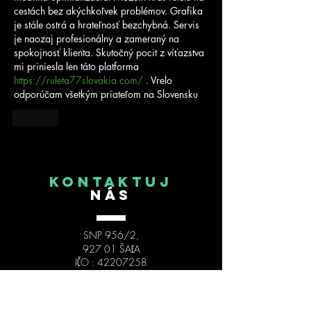
cestách bez akýchkoľvek problémov. Grafika 
je stále ostrá a hrateľnosť bezchybná. Servis 
je naozaj profesionálny a zameraný na 
spokojnosť klienta. Skutočný pocit z víťazstva 
mi priniesla len táto platforma 
https://ruleta77slovakia.com/
 . Vrelo 
odporúčam všetkým priateľom na Slovensku
Like
KONTAKTUJ
NÁS
SNP 956/2,
927 01 ŠAĽA
IČO :
42207258
IBAN : SK34
1111 0000 0011 5483
6008