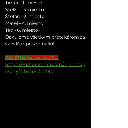
Timur - 1. miesto
Stelka - 3. miesto
Štefan - 3. miesto
Matej - 4. miesto
Teo - 6. miesto
Ďakujeme všetkým pretekárom za 
skvelú reprezentáciu!
GALÉRIA fotografií TU
: 
https://eu.zonerama.com/JTphotog
raphy/Album/13829621