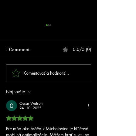
0.0/5 (0)
1 Comment
Komentovať a hodnotiť...
FOTOGALÉRIA - Prvé
MSR 2026 Trnav
MSR na inline dráhe v
kolo SIPM
Trnovci nad Váhom!
Najnovšie
Oscar Watson
24. 10. 2025
Hodnotenie 5 z 5 hviezdičiek.
Pre mňa ako hráča z Michaloviec je kľúčová 
mobilná optimalizácia. Môžem hrať ruletu na 