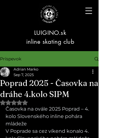
LUIGINO.sk
inline skating club
Príspevok
Adrian Marko
Sep 7, 2025
Poprad 2025 - Časovka na
dráhe 4.kolo SIPM
Hodnotenie NaN z 5 hviezdičiek.
Časovka na ovále 2025 Poprad – 4. 
kolo Slovenského inline pohára 
mládeže
V Poprade sa cez víkend konalo 4. 