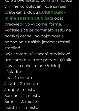
kolo Slovenského pohára mládeže 
v inline korčuľovaní, kde sa naši 
pretekári z klubu 
LUIGINO.sk
 - 
inline skating club Šaľa
 opäť 
predviedli vo výbornej forme. 
Počasie síce pripomínalo jazdu na 
horskej dráhe , no bojovnosť a 
odhodlanie našich jazdcov zostali 
stabilné.
 Výsledkom sú viaceré medailové 
umiestnenia, ktoré potvrdzujú silu 
a kvalitu našej mládežníckej 
základne. 
Lea - 1. miesto
Jakub - 2. miesto
Juraj - 3. miesto
Samuel - 1. miesto
Šimon - 2. miesto
Ivanka - 1. miesto