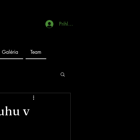
Prihlásiť sa
Galéria
Team
uhu v