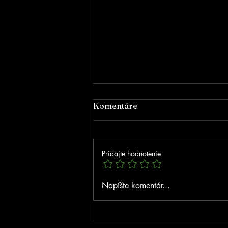
Komentáre
Pridajte hodnotenie
Poďakovanie za podporu
Napíšte komentár...
NSK!