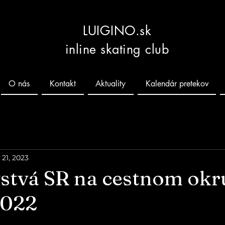
LUIGINO.sk
inline skating club
O nás
Kontakt
Aktuality
Kalendár pretekov
 21, 2023
stvá SR na cestnom okr
2022
 hviezdičiek.