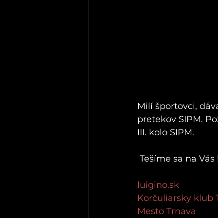
Milí športovci, d
pretekov SIPM. P
III. kolo SIPM. 
 Tešíme sa na Vás !
luigino.sk
Korčuliarsky klub
Mesto Trnava