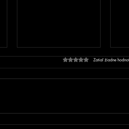
Hodnotenie 0 z 5 hviezdič
Zatiaľ žiadne hodno
FOTOGALÉRIA - Prvé MSR
MSR 
na inline dráhe v Trnovci
SIP
nad Váhom!