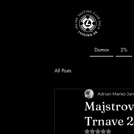
Domov
2%
All Posts
Adrian Marko
Jan
Majstrov
Trnave 
Hodnotenie NaN z 5