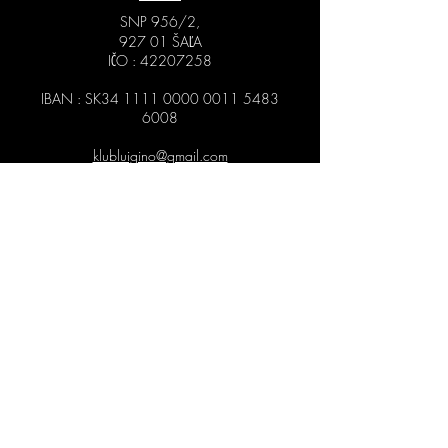
SNP 956/2,
927 01 ŠAĽA
IČO :
42207258
IBAN : SK34
1111 0000 0011 5483
6008
klubluigino@gmail.com
0918 818 587
NAVŠTÍV
NÁS