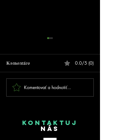
0.0/5 (0)
Komentáre
Komentovať a hodnotiť...
FOTOGALÉRIA - Prvé
MSR 2026 Trnav
MSR na inline dráhe v
kolo SIPM
Trnovci nad Váhom!
KONTAKTUJ
NÁS