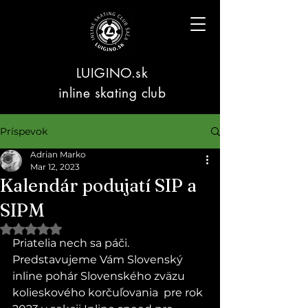
LUIGINO.sk
inline skating club
Príspevok
Adrian Marko
Mar 12, 2023
Kalendár podujatí SIP a
SIPM
Hodnotenie NaN z 5 hviezdičiek.
Priatelia nech sa páči. 
Predstavujeme Vám Slovenský 
inline pohár Slovenského zväzu 
kolieskového korčuľovania  pre rok 