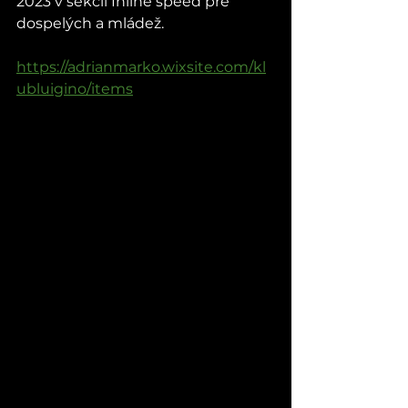
2023 v sekcii Inline speed pre 
dospelých a mládež.
https://adrianmarko.wixsite.com/kl
ubluigino/items