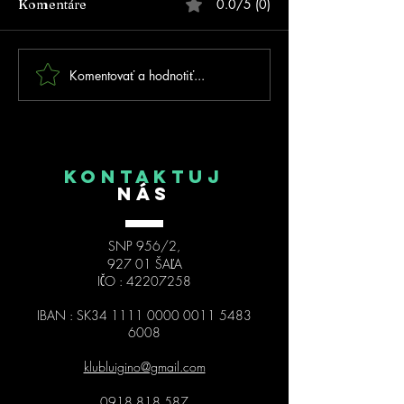
0.0/5 (0)
Komentáre
Komentovať a hodnotiť...
FOTOGALÉRIA - Prvé
MSR 2026 Trnav
MSR na inline dráhe v
kolo SIPM
Trnovci nad Váhom!
KONTAKTUJ
NÁS
SNP 956/2,
927 01 ŠAĽA
IČO :
42207258
IBAN : SK34
1111 0000 0011 5483
6008
klubluigino@gmail.com
0918 818 587