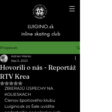
LUIGINO.sk
inline skating club
Príspevok
Adrian Marko
Sep 5, 2023
Hovorili o nás - Reportáž
RTV Krea
Hodnotenie NaN z 5 hviezdičiek.
ZBIERAJÚ ÚSPECHY NA 
KOLIESKACH
Členov športového klubu 
Luigino.sk zo Šale uvidíte 