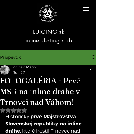
LUIGINO.sk
inline skating club
Príspevok
Adrian Marko
Jun 27
FOTOGALÉRIA - Prvé
MSR na inline dráhe v
Trnovci nad Váhom!
Hodnotenie NaN z 5 hviezdičiek.
Historicky 
prvé Majstrovstvá 
Slovenskej republiky na inline 
dráhe
, ktoré hostil Trnovec nad 