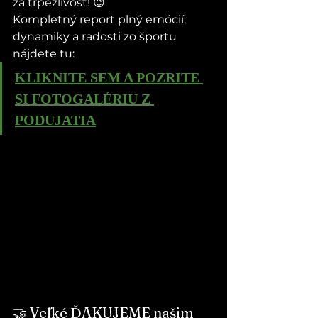
za trpezlivosť! 😉
Kompletný report plný emócií, 
dynamiky a radosti zo športu 
nájdete tu:
KLIKNITE SEM A POZRITE 
SI FOTOGALÉRIU Z 
PODUJATIA
🤝 Veľké ĎAKUJEME našim 