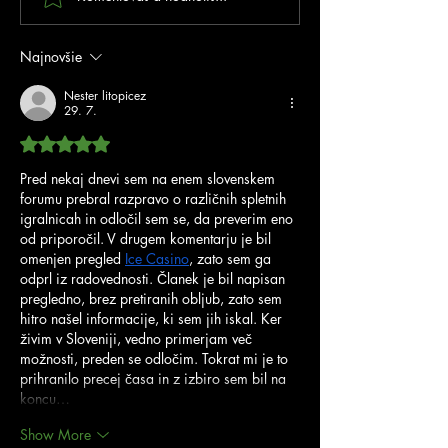
kolo SIPM
V INLINE
KORČUĽOVANÍ
Najnovšie
DRÁHE 🇸🇰
Nester litopicez
29. 7.
Hodnotenie 5 z 5 hviezdičiek.
Pred nekaj dnevi sem na enem slovenskem 
forumu prebral razpravo o različnih spletnih 
igralnicah in odločil sem se, da preverim eno 
od priporočil. V drugem komentarju je bil 
omenjen pregled 
Ice Casino
, zato sem ga 
odprl iz radovednosti. Članek je bil napisan 
pregledno, brez pretiranih obljub, zato sem 
hitro našel informacije, ki sem jih iskal. Ker 
živim v Sloveniji, vedno primerjam več 
možnosti, preden se odločim. Tokrat mi je to 
prihranilo precej časa in z izbiro sem bil na 
koncu…
Show More