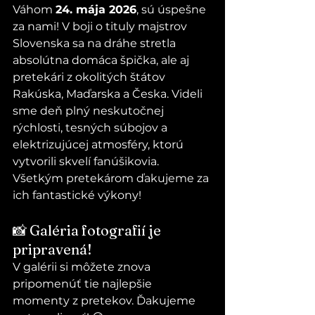
Váhom 
24. mája 2026
, sú úspešne 
za nami! V boji o tituly majstrov 
Slovenska sa na dráhe stretla 
absolútna domáca špička, ale aj 
pretekári z okolitých štátov 
Rakúska, Maďarska a Česka. Videli 
sme deň plný neskutočnej 
rýchlosti, tesných súbojov a 
elektrizujúcej atmosféry, ktorú 
vytvorili skvelí fanúšikovia. 
Všetkým pretekárom ďakujeme za 
ich fantastické výkony!
📸 Galéria fotografií je 
pripravená!
V galérii si môžete znova 
pripomenúť tie najlepšie 
momenty z pretekov. Ďakujeme 