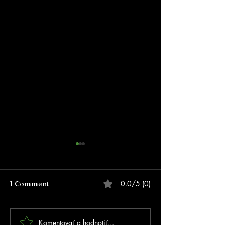
0.0/5 (0)
1 Comment
Komentovať a hodnotiť...
MSR 2026 Trnava - 2.
🛼 MAJSTROVS