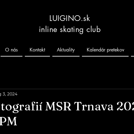
LUIGINO.sk
inline skating club
O nás
Kontakt
Aktuality
Kalendár pretekov
 3, 2024
fotografií MSR Trnava 2
IPM
 hviezdičiek.