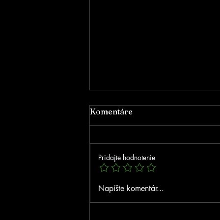
Komentáre
Pridajte hodnotenie
Poďakovanie za podporu
Napíšte komentár...
NSK!