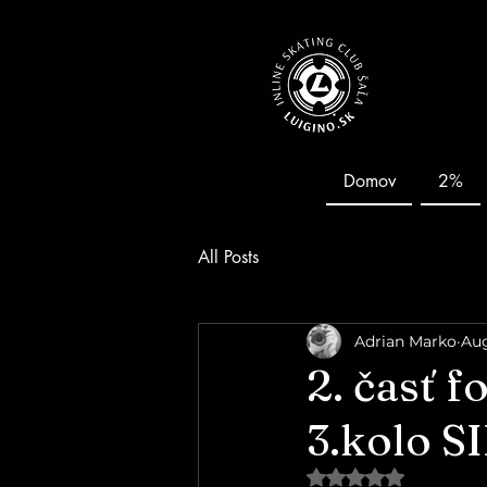
Domov
2%
All Posts
Adrian Marko
Aug
2. časť 
3.kolo S
Hodnotenie NaN z 5