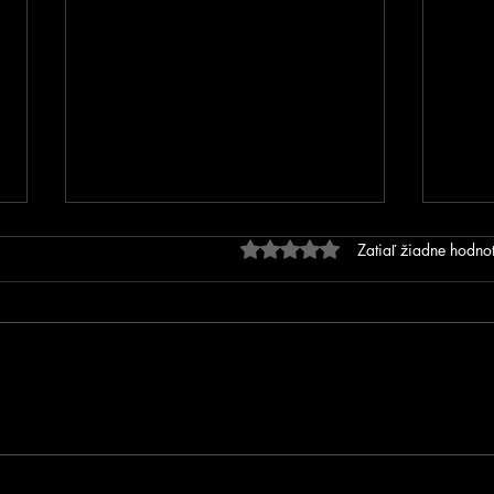
Hodnotenie 0 z 5 hviezdič
Zatiaľ žiadne hodno
FOTOGALÉRIA - Prvé MSR
MSR 
na inline dráhe v Trnovci
SIP
nad Váhom!