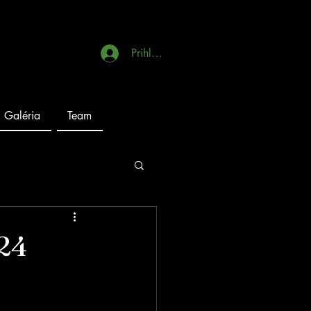
Prihlásiť sa
Galéria
Team
024