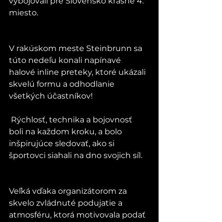
vybojovali pre Slovensko krásne 4. 
miesto. 
V rakúskom meste Steinbrunn sa 
túto nedeľu konali napínavé 
halové inline preteky, ktoré ukázali 
skvelú formu a odhodlanie 
všetkých účastníkov! 
 Rýchlosť, technika a bojovnosť 
boli na každom kroku, a bolo 
inšpirujúce sledovať, ako si 
športovci siahali na dno svojich síl.
Veľká vďaka organizátorom za 
skvelo zvládnuté podujatie a 
atmosféru, ktorá motivovala podať 