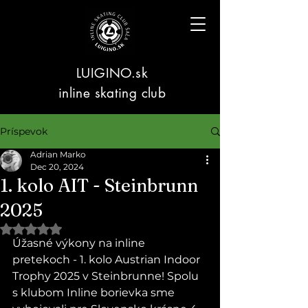
LUIGINO.sk
inline skating club
Príspevok
Adrian Marko
Dec 20, 2024
1. kolo AIT - Steinbrunn
2025
Hodnotenie NaN z 5 hviezdičiek.
Úžasné výkony na inline 
pretekoch - 1. kolo Austrian Indoor 
Trophy 2025 v Steinbrunne! Spolu 
s klubom 
Inline borievka
 sme 