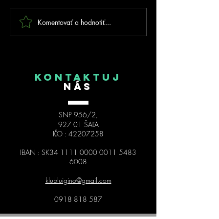
Komentovať a hodnotiť...
FOTOGALÉRIA - Prvé
MSR 2026 Trnav
MSR na inline dráhe v
kolo SIPM
Trnovci nad Váhom!
KONTAKTUJ
NÁS
SNP 956/2,
927 01 ŠAĽA
IČO :
42207258
IBAN : SK34
1111 0000 0011 5483
6008
klubluigino@gmail.com
0918 818 587