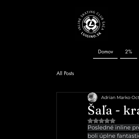
Domov
2%
All Posts
Adrian Marko
Oct
Šaľa - kr
Hodnotenie NaN z 5
Posledné inline pr
boli úplne fantast