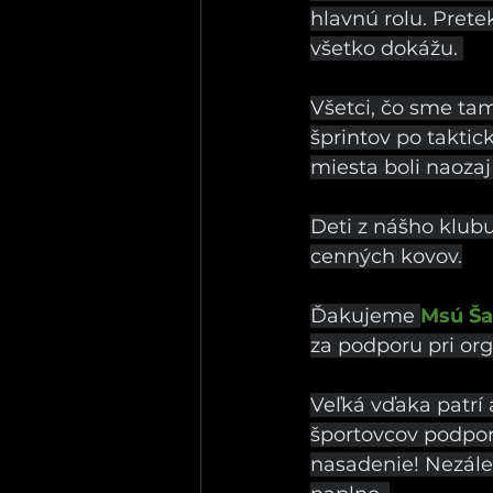
hlavnú rolu. Prete
všetko dokážu. 
Všetci, čo sme ta
šprintov po taktick
miesta boli naoza
Deti z nášho klubu
cenných kovov.
Ďakujeme 
Msú Ša
za podporu pri org
Veľká vďaka patrí 
športovcov podpor
nasadenie! Nezálež