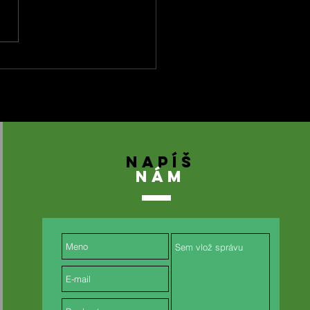
2026 Trnava - 2. kolo
M
NAPÍŠ
NÁM