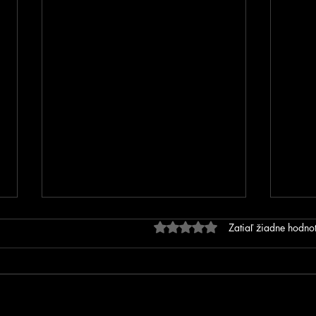
Hodnotenie 0 z 5 hviezdič
Zatiaľ žiadne hodno