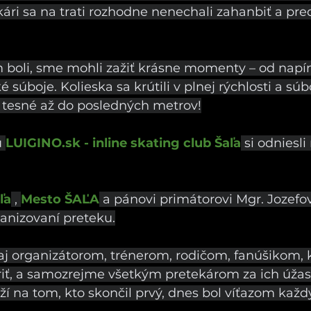
kári sa na trati rozhodne nenechali zahanbiť a pred
m boli, sme mohli zažiť krásne momenty – od napí
é súboje. Kolieska sa krútili v plnej rýchlosti a súb
j tesné až do posledných metrov!
 
LUIGINO.sk
 - inline skating club Šaľa
 si odniesli
ľa
 , 
Mesto ŠAĽA
 a pánovi primátorovi Mgr. Jozefo
anizovaní preteku.
aj organizátorom, trénerom, rodičom, fanúšikom, kto
iť, a samozrejme všetkým pretekárom za ich úžas
í na tom, kto skončil prvý, dnes bol víťazom každý,