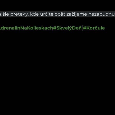
lšie preteky, kde určite opäť zažijeme nezabudnut
drenalínNaKolieskach
#SkvelýDeň
#Korčule