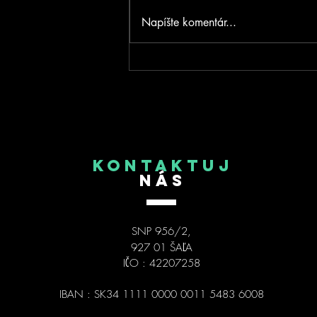
Poďakovanie za podporu
Napíšte komentár...
NSK!
KONTAKTUJ
NÁS
SNP 956/2,
927 01 ŠAĽA
IČO : 42207258
IBAN : SK34 1111 0000 0011 5483 6008