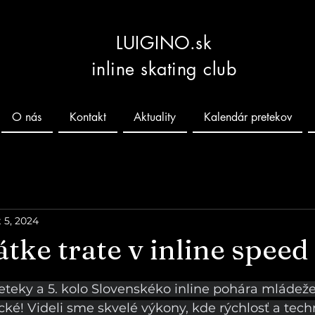
LUIGINO.sk
inline skating club
O nás
Kontakt
Aktuality
Kalendár pretekov
 5, 2024
átke trate v inline spee
 hviezdičiek.
eteky a 5. kolo Slovenskéko inline pohára mládeže
ické! Videli sme skvelé výkony, kde rýchlosť a techn