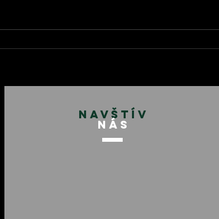
FOTOGALÉRIA - Prvé MSR
MSR 
na inline dráhe v Trnovci
SIP
nad Váhom!
NAVŠTÍV
NÁS