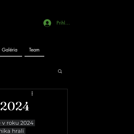
Prihlásiť sa
Galéria
Team
d 2024
 v roku 2024 
ika hrali 