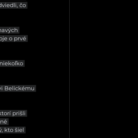
viedli, čo 
navých 
oje o prvé 
 niekoľko 
vi Belickému 
rí prišli 
né 
 kto šiel 