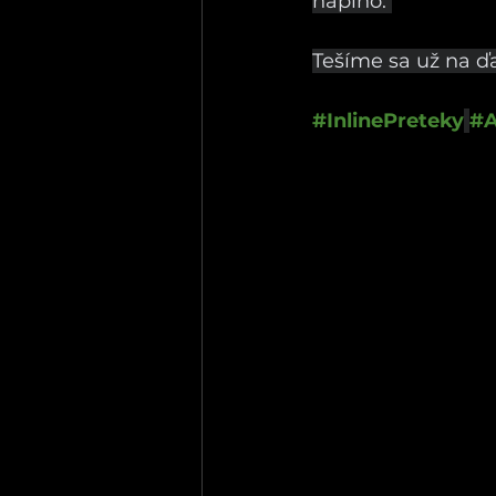
naplno. 
Tešíme sa už na ďa
#InlinePreteky
#A