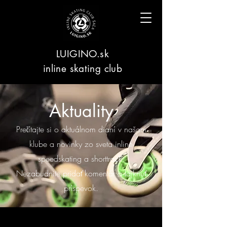
LUIGINO.sk
inline skating club
Aktuality
Prečítajte si o aktuálnom dianí v našom
klube a novinky zo sveta inline
speedskating a shorttrack.
Nezabudnite pridať komentár a lajknuť
príspevok.