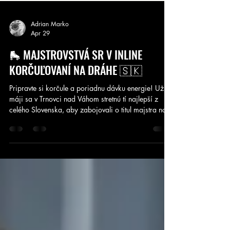
Adrian Marko
Apr 29
🛼 MAJSTROVSTVÁ SR V INLINE
KORČUĽOVANÍ NA DRÁHE 🇸🇰
Pripravte si korčule a poriadnu dávku energie! Už v
máji sa v Trnovci nad Váhom stretnú tí najlepší z
celého Slovenska, aby zabojovali o titul majstra na
inline dráhe. Čaká nás deň plný rýchlosti, adrenalínu
a skvelých športových výkonov. Či už ste aktívny
pretekár, alebo nadšený fanúšik rýchlych koliesok,
toto podujatie si nemôžete nechať ujsť! 📅 Kedy a
kde? Dátum: 24. máj 2026 Miesto: Trnovec nad
Váhom 📝 Registrácia a propozície: Všetky dôležité
informácie a možnosť prihl