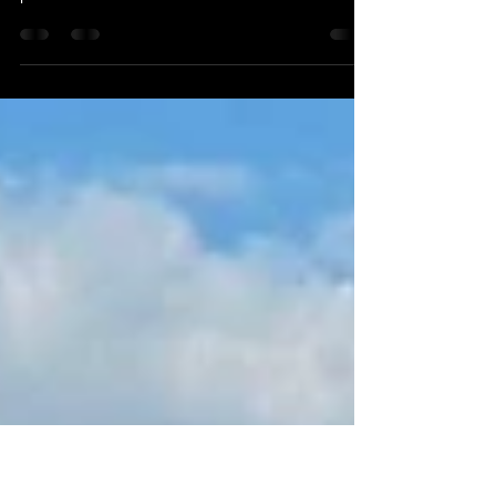
Fotky z Trnavy sú konečne online! 📸
S malým časovým oneskorením, ale o to s väčšou
radosťou zverejňujeme album fotiek z májového
preteku v Trnave – 2. kola Slovenského...