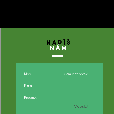
NAPÍŠ
NÁM
Odoslať