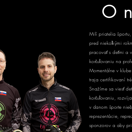
O n
Milí priatelia športu,
pred niekoľkými rok
pracovať s deťmi a v
korčuľovaniu na prof
Momentálne v klube
traja certifikovaní tré
Snažíme sa viesť det
korčuľovaniu, rozví
v danom športe niečo
reprezentácie, repre
sponzorov a aby pri 