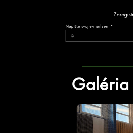
Zaregist
Napíšte svoj e-mail sem
Galéria