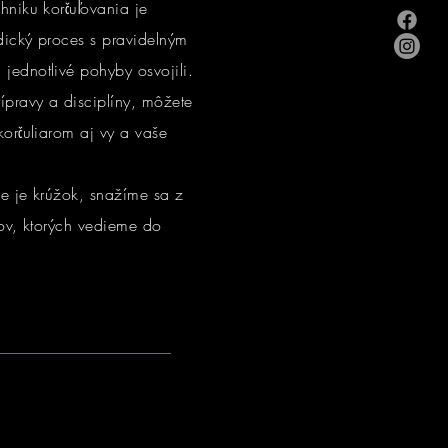
hniku korčuľovania je
dický proces s pravidelným
jednotlivé pohyby osvojili.
ípravy a disciplíny, môžete
korčuliarom aj vy a vaše
ie je krúžok, snažíme sa z
cov, ktorých vedieme do