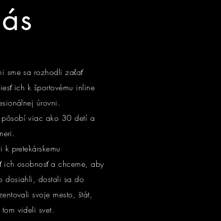
ás
mi sme sa rozhodli začať
iesť ich k športovému inline
esionálnej úrovni.
 pôsobí viac ako 30 detí a
neri.
i k pretekárskemu
jať ich osobnosť a chceme, aby
 dosiahli, dostali sa do
zentovali svoje mesto, štát,
tom videli svet.