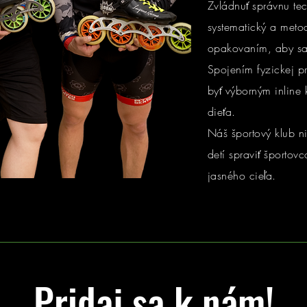
Zvládnuť správnu tec
systematický a meto
opakovaním, aby sa 
Spojením fyzickej pr
byť výborným inline 
dieťa.
Náš športový klub n
detí spraviť športov
jasného cieľa.
Pridaj sa k nám!