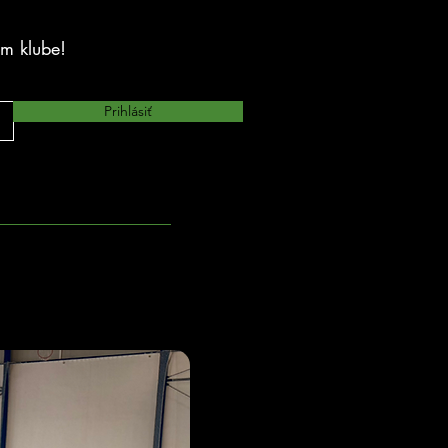
om klube!
Prihlásiť